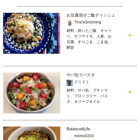
お豆腐混ぜご飯ディッシュ
Tina'sGrooming
材料：炊いたご飯、キャベ
ツ、サツマイモ、人参、お
豆腐、すりごま、ごま油、
鰹節
サバ缶でパスタ
ドミドミ
材料：サバ缶、プチトマ
ト、ブロッコリー、パス
タ、オリーブオイル
BalancedLife
momo0203