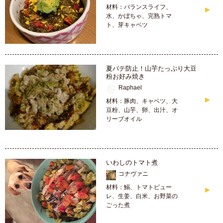
材料：バランスライフ、
水、かぼちゃ、完熟トマ
ト、芽キャベツ
夏バテ防止！山芋たっぷり大豆
粉お好み焼き
Raphael
材料：豚肉、キャベツ、大
豆粉、山芋、卵、出汁、オ
リーブオイル
いわしのトマト煮
コナヴァニ
材料：鰯、トマトピュー
レ、生姜、白米、お野菜の
ごった煮