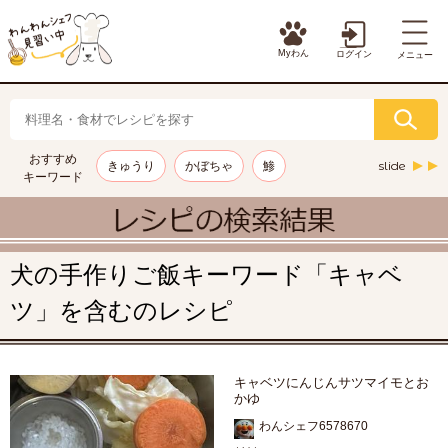
Myわん
ログイン
メニュー
おすすめ
slide
きゅうり
かぼちゃ
鯵
キーワード
犬の手作りご飯キーワード「キャベ
ツ」を含むのレシピ
キャベツにんじんサツマイモとお
かゆ
わんシェフ6578670