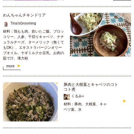
わんちゃんチキンドリア
Tina'sGrooming
材料：鶏もも肉、炊いたご飯、ブロッ
コリー、人参、千切りキャベツ、ナチ
ュラルチーズ、ターメリック（無くて
もOK）、エキストラバージンオリー
ブオイル、ヤギミルクか豆乳、お肉の
茹で汁、薄力粉
more
豚肉と大根葉とキャベツのコト
コト煮
くるみ⭐︎
材料：豚肉、大根葉、キャ
ベツ葉、水