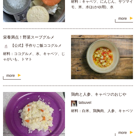
材料：キャベツ、にんじん、サツマイ
モ、米、水(おかゆ用)、水
more
栄養満点！野菜スープグルメ
【公式】手作りご飯ココグルメ
材料：ココグルメ、水、キャベツ、じ
ゃがいも、トマト
more
鶏肉と人参、キャベツのおじや
tatsuvel
材料：白米、鶏胸肉、人参、キャベツ
more