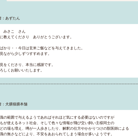
者：あずたん
 みさこ さん
に教えてくださり ありがとうございます。
ばかり・・今日は玄米ご飯などを与えてきました。
見ながら少しずつすすめます。
見をくださり、本当に感謝です。
ろしくお願いいたします。
者：犬膳猫膳本舗
識の範囲で与えるようであればそれほど気にする必要はないのですが
もが使えるネット社会、そして色々な情報が飛び交い飼い主様同士の
どの場も増え、噂が一人歩きしたり、解釈の仕方やかかりつけの獣医師による
識の無さなどにより、不安をあおられてしまう場合が多いようです。