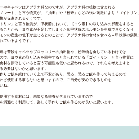
ーやキャベツはアブラナ科なのですが、アブラナ科の植物に含まれる
ノレート」と言う物質が、『抽出』や『粉砕』などの強い刺激により「ゴイトリン
換が促進されるそうです。
トリン」と言う物質が、甲状腺において、【ヨウ素】の取り込みの邪魔をすると
ることから、ヨウ素が不足してしまうため甲状腺のホルモンを生成できなくなり
モンの産生の低下が生じるとのことで、アブラナ科の食材を食べる＝甲状腺の病気
れているようです。
達は普段キャベツやブロッコリーの抽出物や、粉砕物を食しているわけでは
ので、ヨウ素の取り込みを阻害すると言われている「ゴイトリン」と言う物質に
食材を摂取していると言う可能性も低いと思われるので、それらを考えますと
る必要はないかと思います。
作りご飯を続けていく上で不安があり、恐る、恐るご飯を作って与えるので
わざ使用する事もないと思いますので、ご自分が安心できるものを
いね。
使用する食材には、未知なる栄養が含まれていますので
を満遍なく利用して、楽しく手作りご飯を作るのが良いと思います。