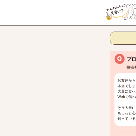
ブ
投稿
お友達から
本当でしょ
大量に食べ
Webで調
そう大量に
ちょっと心
知っている