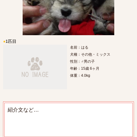
●
1匹目
名前：はる
犬種：その他・ミックス
性別：♂男の子
年齢：15歳 6ヶ月
体重：4.0kg
紹介文など…