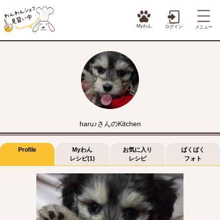
Myわん
ログイン
メニュー
haru♪さんのKitchen
Profile
Myわん
お気に入り
ばくばく
レシピ(1)
レシピ
フォト