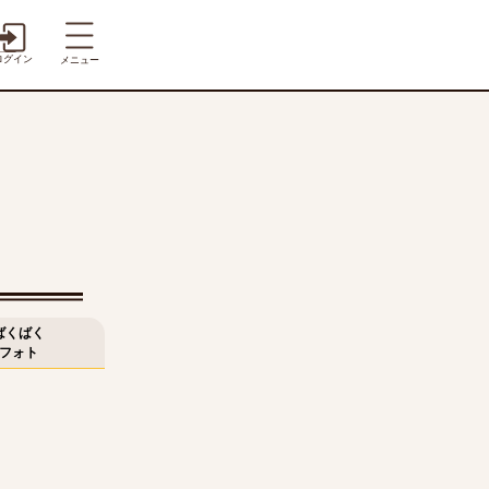
ログイン
メニュー
ばくばく
フォト