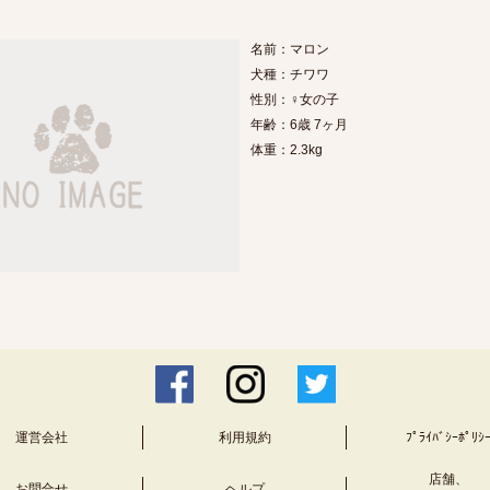
名前：マロン
犬種：チワワ
性別：♀女の子
年齢：6歳 7ヶ月
体重：2.3kg
運営会社
利用規約
ﾌﾟﾗｲﾊﾞｼｰﾎﾟﾘｼ
店舗、
お問合せ
ヘルプ