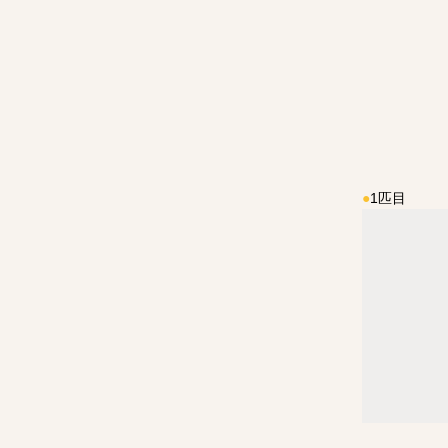
●
1匹目