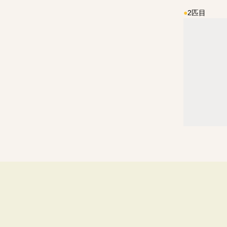
●
2匹目