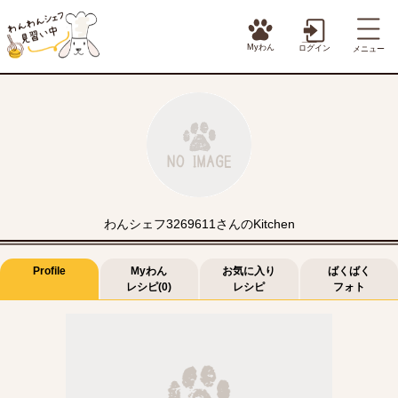
Myわん
ログイン
メニュー
わんシェフ3269611さんのKitchen
Profile
Myわん
お気に入り
ばくばく
レシピ(0)
レシピ
フォト