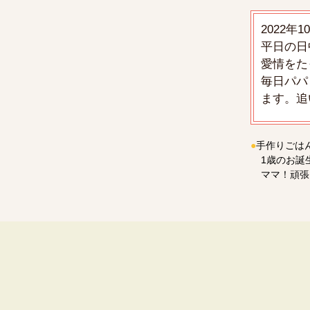
2022
平日の日
愛情をた
毎日パパ
ます。追
●
手作りごは
1歳のお誕
ママ！頑張