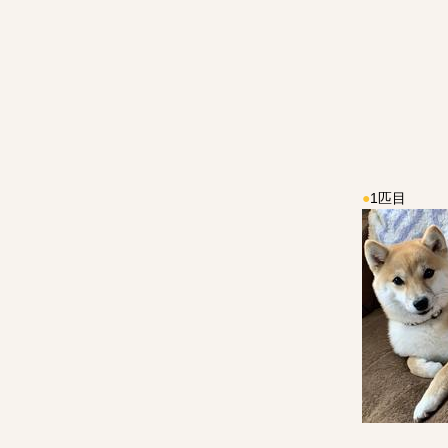
●
1匹目