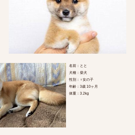
名前：とと
犬種：柴犬
性別：♀女の子
年齢：3歳 10ヶ月
体重：3.2kg