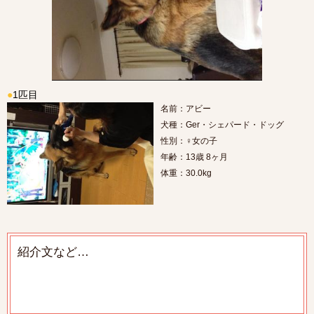
●
1匹目
名前：アビー
犬種：Ger・シェパード・ドッグ
性別：♀女の子
年齢：13歳 8ヶ月
体重：30.0kg
紹介文など…