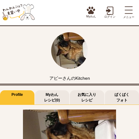
Myわん
ログイン
メニュー
アビーさんのKitchen
Profile
Myわん
お気に入り
ばくばく
レシピ(0)
レシピ
フォト