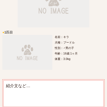
●
1匹目
名前：キラ
犬種：プードル
性別：♂男の子
年齢：16歳 1ヶ月
体重：3.0kg
紹介文など…