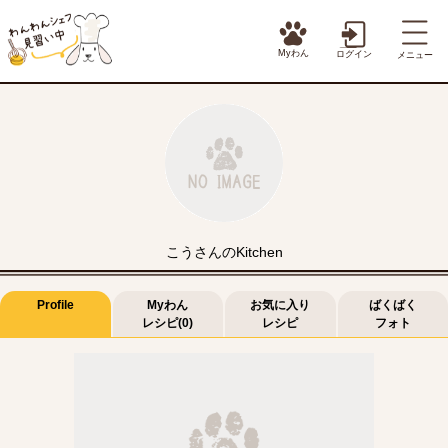
Myわん
ログイン
メニュー
こうさんのKitchen
Profile
Myわん
お気に入り
ばくばく
レシピ(0)
レシピ
フォト