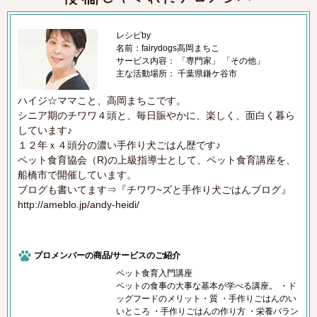
レシピby
名前：fairydogs高岡まちこ
サービス内容： 「専門家」 「その他」
主な活動場所： 千葉県鎌ケ谷市
ハイジ☆ママこと、高岡まちこです。
シニア期のチワワ４頭と、毎日賑やかに、楽しく、面白く暮ら
しています♪
１２年ｘ４頭分の濃い手作り犬ごはん歴です♪
ペット食育協会（R)の上級指導士として、ペット食育講座を、
船橋市で開催しています。
ブログも書いてます⇒『チワワ~ズと手作り犬ごはんブログ』
http://ameblo.jp/andy-heidi/
プロメンバーの商品/サービスのご紹介
ペット食育入門講座
ペットの食事の大事な基本が学べる講座。 ・ド
ッグフードのメリット・質 ・手作りごはんのい
いところ ・手作りごはんの作り方 ・栄養バラン