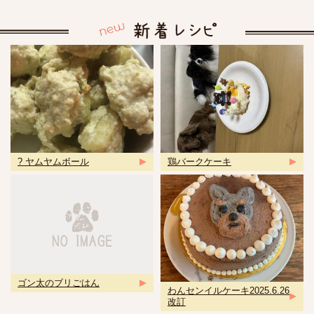
? ヤムヤムボール
鶏バークケーキ
ゴン太のブリごはん
わんセンイルケーキ2025.6.26
改訂