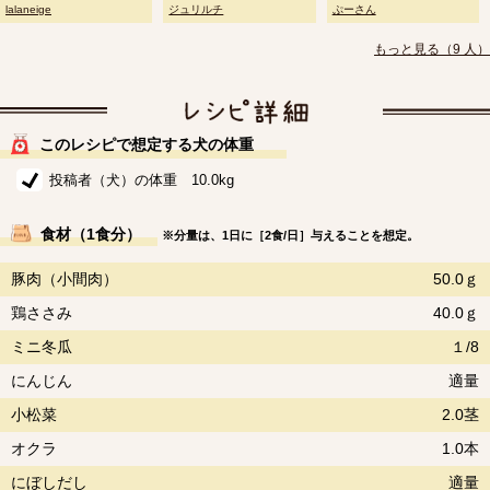
lalaneige
ジュリルチ
ぷーさん
もっと見る（9 人）
このレシピで想定する犬の体重
投稿者（犬）の体重 10.0kg
食材（1食分）
※分量は、1日に［2食/日］与えることを想定。
豚肉（小間肉）
50.0ｇ
鶏ささみ
40.0ｇ
ミニ冬瓜
１/8
にんじん
適量
小松菜
2.0茎
オクラ
1.0本
にぼしだし
適量