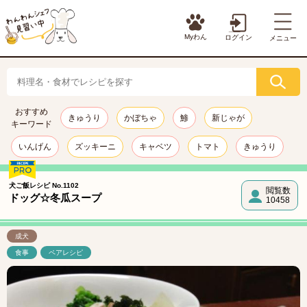
Myわん
ログイン
メニュー
おすすめ
きゅうり
かぼちゃ
鯵
新じゃが
キーワード
いんげん
ズッキーニ
キャベツ
トマト
きゅうり
犬ご飯レシピ No.1102
閲覧数
ドッグ☆冬瓜スープ
10458
成犬
食事
ペアレシピ