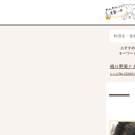
おすすめ
キャベツ
トマト
きゅうり
キーワー
残り野菜と
レシピNo.1224