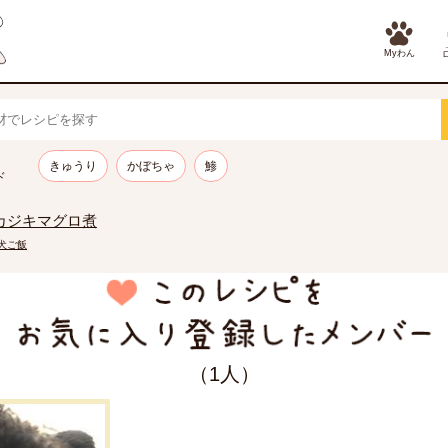
Myわん
きゅうり
かぼちゃ
鯵
ド
カジキマグロ煮
の犬ご飯
（1人）