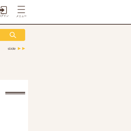
ログイン
メニュー
slide
新じゃが
いんげん
ズッキーニ