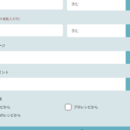
(※複数入力可)
ージ
イント
類
ピから
プロレシピから
のレシピから