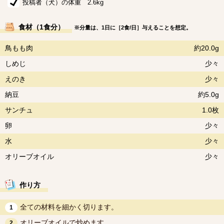
投稿者（犬）の体重 2.6kg
食材（1食分）
※分量は、1日に［2食/日］与えることを想定。
鳥もも肉
約20.0g
しめじ
少々
えのき
少々
納豆
約5.0g
サンチュ
1.0枚
卵
少々
水
少々
オリーブオイル
少々
作り方
全ての材料を細かく切ります。
1
オリーブオイルで炒めます。
2