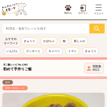
Myわん
ログイン
メニュー
おすすめ
きゅうり
かぼちゃ
鯵
新じゃが
キーワード
いんげん
ズッキーニ
キャベツ
トマト
きゅうり
犬ご飯レシピ No.1382
閲覧数
初めて手作りご飯
6512
成犬
簡単！15分レシピ