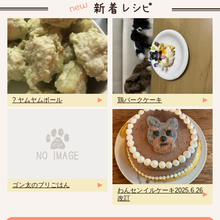
? ヤムヤムボール
鶏バークケーキ
ゴン太のブリごはん
わんセンイルケーキ2025.6.26
改訂