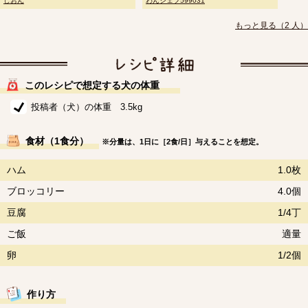
しおん
わんシェフ599031
もっと見る（2 人）
このレシピで想定する犬の体重
投稿者（犬）の体重 3.5kg
食材（1食分）
※分量は、1日に［2食/日］与えることを想定。
ハム
1.0枚
ブロッコリー
4.0個
豆腐
1/4丁
ご飯
適量
卵
1/2個
作り方