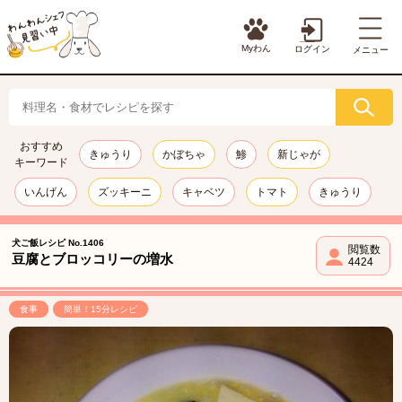
Myわん
ログイン
メニュー
おすすめ
きゅうり
かぼちゃ
鯵
新じゃが
キーワード
いんげん
ズッキーニ
キャベツ
トマト
きゅうり
犬ご飯レシピ No.1406
閲覧数
豆腐とブロッコリーの増水
4424
食事
簡単！15分レシピ