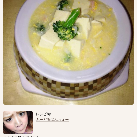
レシピby
ぷーどるばんちょー