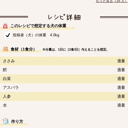
もっと見る（16 人）
このレシピで想定する犬の体重
投稿者（犬）の体重 4.0kg
食材（1食分）
※分量は、1日に［2食/日］与えることを想定。
ささみ
適量
鱈
適量
白菜
適量
アスパラ
適量
人参
適量
水
適量
作り方