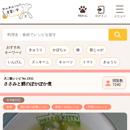
Myわん
ログイン
メニュー
おすすめ
きゅうり
かぼちゃ
鯵
新じゃが
キーワード
いんげん
ズッキーニ
キャベツ
トマト
きゅうり
犬ご飯レシピ No.1531
閲覧数
ささみと鱈のぽかぽか煮
7240
全年齢対応
食事
我が家の定番レシピ
簡単！15分レシピ
手間かけレシピ