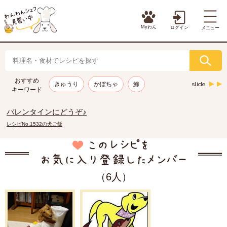
Myわん
ログイン
メニュー
おすすめ
slide
きゅうり
かぼちゃ
鯵
キーワード
バレンタインにどうぞ♪
レシピNo.1532の犬ご飯
（6人）