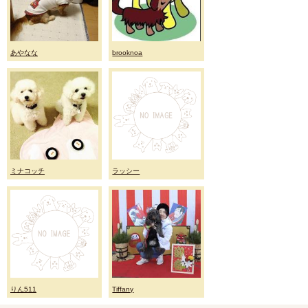
あやなな
brooknoa
ミナコッチ
ラッシー
りん511
Tiffany