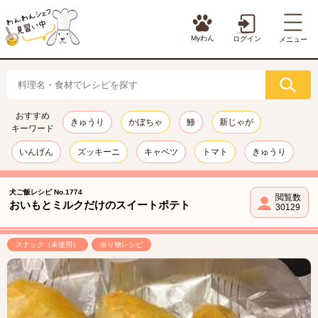
Myわん
ログイン
メニュー
おすすめ
きゅうり
かぼちゃ
鯵
新じゃが
キーワード
いんげん
ズッキーニ
キャベツ
トマト
きゅうり
犬ご飯レシピ No.1774
閲覧数
おいもとミルクだけのスイートポテト
30129
スナック（未使用）
余り物レシピ