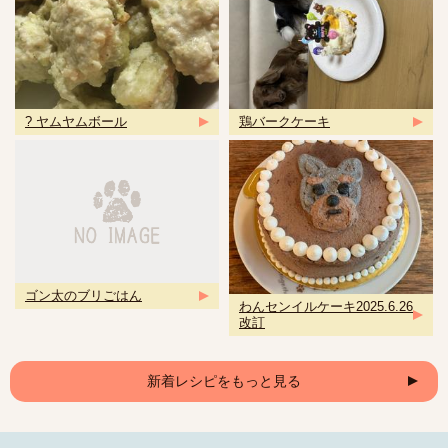
? ヤムヤムボール
鶏バークケーキ
ゴン太のブリごはん
わんセンイルケーキ2025.6.26
改訂
新着レシピをもっと見る