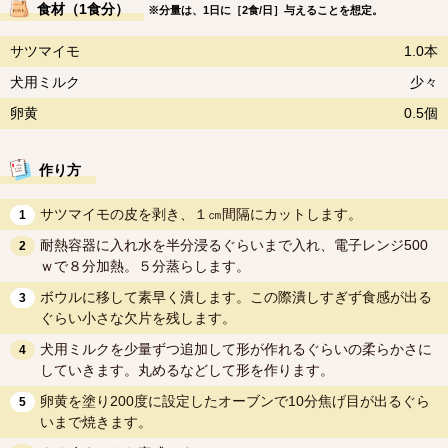
食材（1食分）
※分量は、1日に［2食/日］与えることを想定。
サツマイモ
1.0本
犬用ミルク
少々
卵黄
0.5個
作り方
サツマイモの皮を剥き、１㎝間隔にカットします。
1
耐熱容器に入れ水を半分浸るぐらいまで入れ、電子レンジ500
2
ｗで８分加熱。５分蒸らします。
ボウルに移して素早く潰します。この際潰しすぎず食感が出る
3
ぐらい小さな欠片を残します。
犬用ミルクを少量ずつ追加して形が作れるぐらいの柔らかさに
4
していきます。丸めるなどして形を作ります。
卵黄を塗り200度に設定したオーブンで10分焦げ目が出るぐら
5
いまで焼きます。