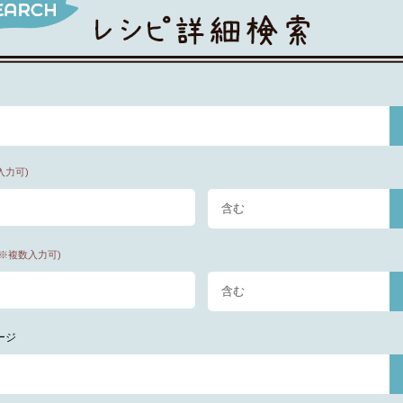
入力可)
(※複数入力可)
ージ