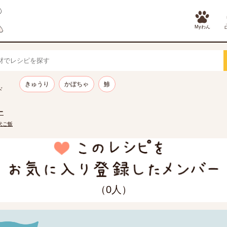
Myわん
きゅうり
かぼちゃ
鯵
ド
ー
の犬ご飯
（0人）