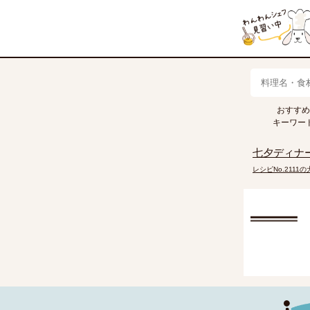
おすすめ
キャベツ
トマト
きゅうり
キーワー
七夕ディナ
レシピNo.2111