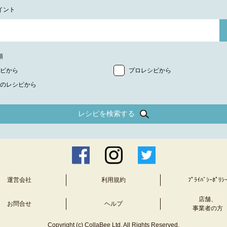
イント
類
ピから
プロレシピから
のレシピから
レシピを検索する
運営会社
利用規約
ﾌﾟﾗｲﾊﾞｼｰﾎﾟﾘｼ
店舗、
お問合せ
ヘルプ
事業者の方
Copyright (c) CollaBee Ltd. All Rights Reserved.