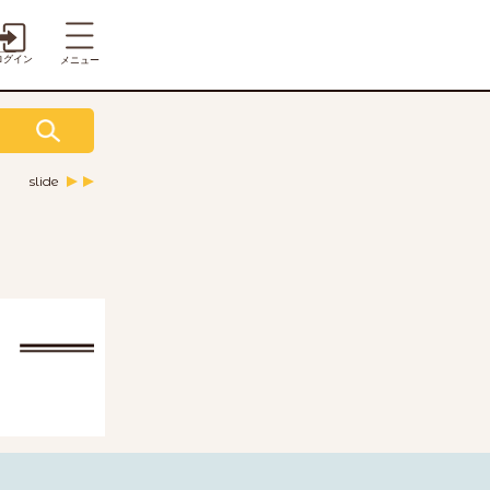
ログイン
メニュー
slide
新じゃが
いんげん
ズッキーニ