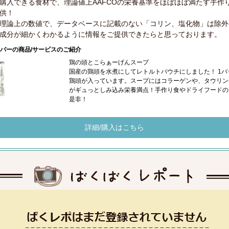
購入できる食材で、理論値上AAFCOの栄養基準をほぼほぼ満たす手作
供！
理論上の数値で、データベースに記載のない「コリン、塩化物」は除外
成分が細かくわかるように情報をご提供できたらと思っております。
バーの商品/サービスのご紹介
鶏の頭とこらぁーげんスープ
国産の鶏頭を水煮にしてレトルトパウチにしました！ 1パ
鶏頭が入っています。スープにはコラーゲンや、タウリン
がギュっとしみ込み栄養満点！手作り食やドライフードの
是非！
詳細/購入はこちら