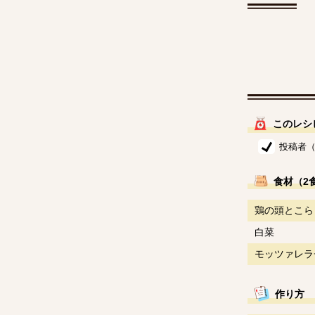
このレシ
投稿者（
食材（2
鶏の頭とこら
白菜
モッツァレラ
作り方