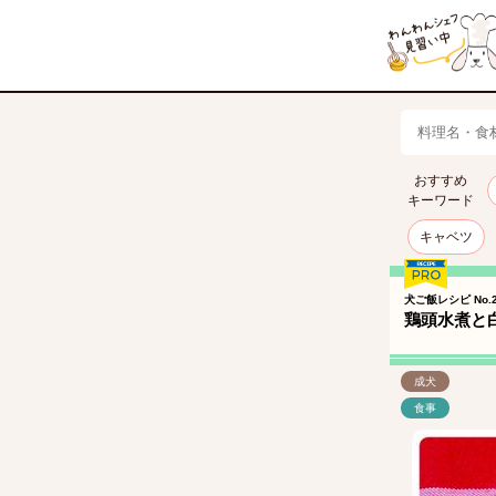
おすすめ
キーワード
キャベツ
犬ご飯レシピ No.2
鶏頭水煮と
成犬
食事