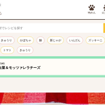
Myわん
ロ
きゅうり
かぼちゃ
鯵
新じゃが
いんげん
ズッキーニ
トマト
きゅうり
141
白菜＆モッツァレラチーズ