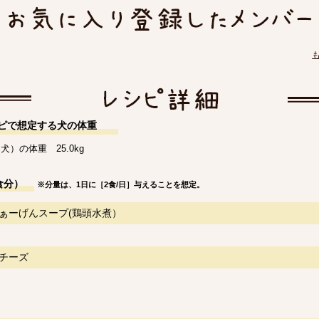
ピで想定する犬の体重
犬）の体重 25.0kg
食分）
※分量は、1日に［2食/日］与えることを想定。
ぁーげんスープ(鶏頭水煮）
チーズ