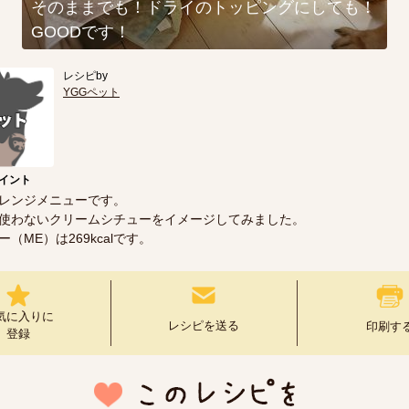
そのままでも！ドライのトッピングにしても！
GOODです！
レシピby
YGGペット
イント
レンジメニューです。
使わないクリームシチューをイメージしてみました。
（ME）は269kcalです。
気に入りに
レシピを送る
印刷す
登録