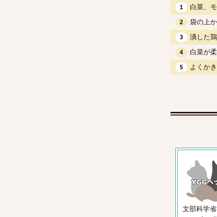
白菜、モ
1
袋の上か
2
潰した鶏
3
白菜が柔
4
よくかき
5
文部科学省