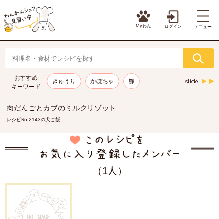
Myわん
ログイン
メニュー
おすすめ
slide
きゅうり
かぼちゃ
鯵
キーワード
肉だんごとカブのミルクリゾット
レシピNo.2143の犬ご飯
（1人）