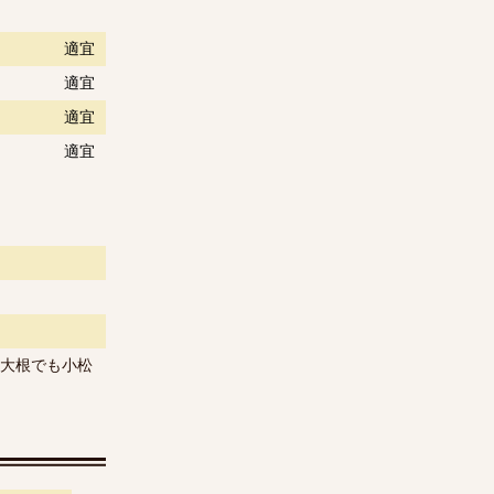
適宜
適宜
適宜
適宜
大根でも小松