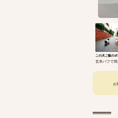
この犬ご飯のポ
玄米パフで簡
お