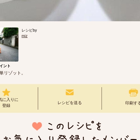
レシピby
miz
イント
単リゾット。
気に入りに
レシピを送る
印刷す
登録