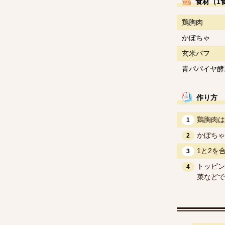
食材（1
鶏胸肉
かぼちゃ
玄米パフ
青パパイヤ酵
作り方
鶏胸肉は
1
かぼちゃ
2
1と2を
3
トッピン
4
菜などで