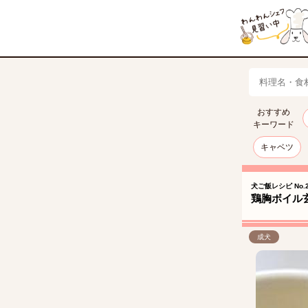
おすすめ
キーワード
キャベツ
犬ご飯レシピ No.2
鶏胸ボイル
成犬