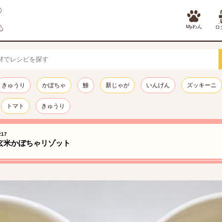
Myわん
ロ
きゅうり
かぼちゃ
鯵
新じゃが
いんげん
ズッキーニ
トマト
きゅうり
17
玄米かぼちゃリゾット