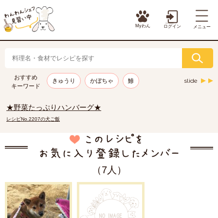
Myわん
ログイン
メニュー
おすすめ
slide
きゅうり
かぼちゃ
鯵
キーワード
★野菜たっぷりハンバーグ★
レシピNo.2207の犬ご飯
（7人）