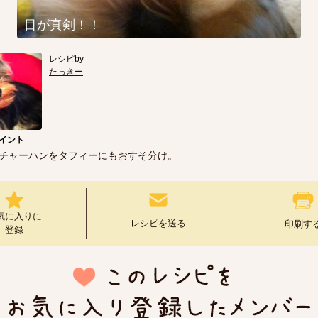
目が真剣！！
レシピby
たっきー
イント
チャーハンをタフィーにもおすそ分け。
気に入りに
レシピを送る
印刷す
登録