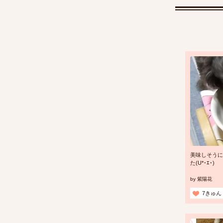
美味しそうに
た(U*･ｴ･)
by
紫陽花
7きゅん