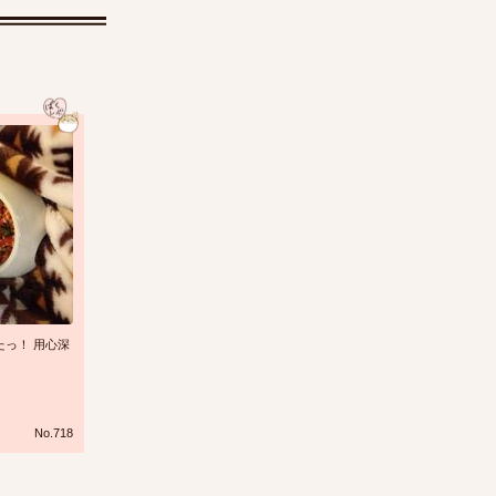
っ！ 用心深
No.718