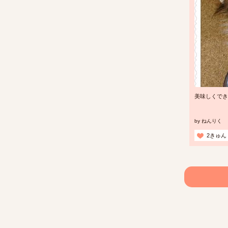
美味しくでき
by
ねんりく
2きゅん