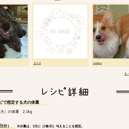
まり2
chiffon
も
ピで想定する犬の体重
犬）の体重 2.1kg
日分）
※分量は、1日に［2食/日］与えることを想定。