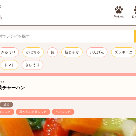
Myわん
ロ
きゅうり
かぼちゃ
鯵
新じゃが
いんげん
ズッキーニ
トマト
きゅうり
97
菜チャーハン
成犬
物レシピ
我が家の定番レシピ
ペアレシピ