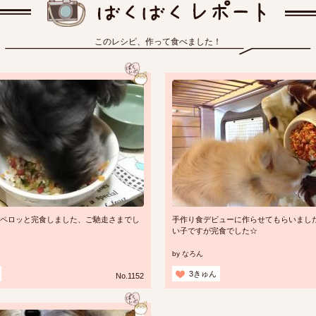
このレシピ、作って食べました！
ペロッと完食しました、ご馳走さまでし
手作り食デビューに作らせてもらいました
い子ですが完食でした☆
by
なろん
3きゅん
No.1152