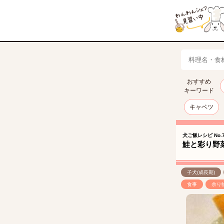
おすすめ
キーワード
キャベツ
犬ご飯レシピ No.7
鮭と彩り野
子犬(成長期)
食事
余り