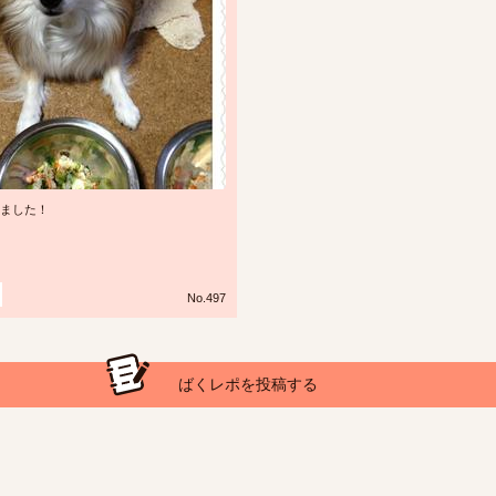
ました！
No.497
ばくレポを投稿する