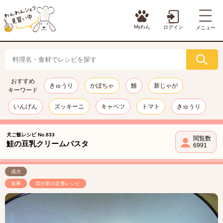
Myわん
ログイン
メニュー
おすすめ
きゅうり
かぼちゃ
鯵
新じゃが
キーワード
いんげん
ズッキーニ
キャベツ
トマト
きゅうり
犬ご飯レシピ No.833
閲覧数
鮭の豆乳クリームパスタ
6991
成犬
食事
我が家の定番レシピ