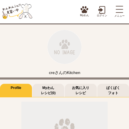
Myわん
ログイン
メニュー
creさんのKitchen
Profile
Myわん
お気に入り
ばくばく
レシピ(0)
レシピ
フォト