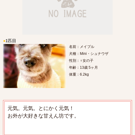
●
1匹目
名前：メイプル
犬種：Mini・シュナウザ
性別：♀女の子
年齢：13歳 5ヶ月
体重：6.2kg
元気。元気。とにかく元気！
お外が大好きな甘えん坊です。