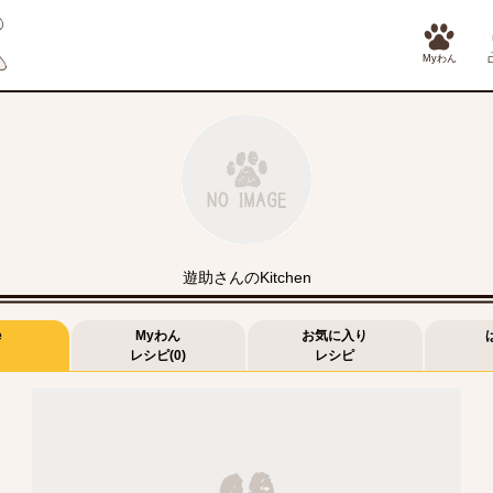
Myわん
遊助さんのKitchen
e
Myわん
お気に入り
レシピ(0)
レシピ