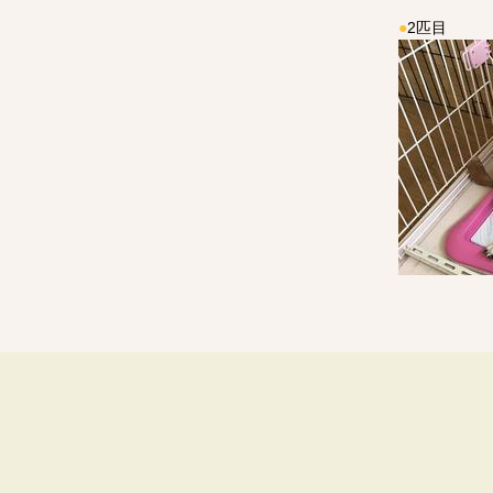
●
2匹目