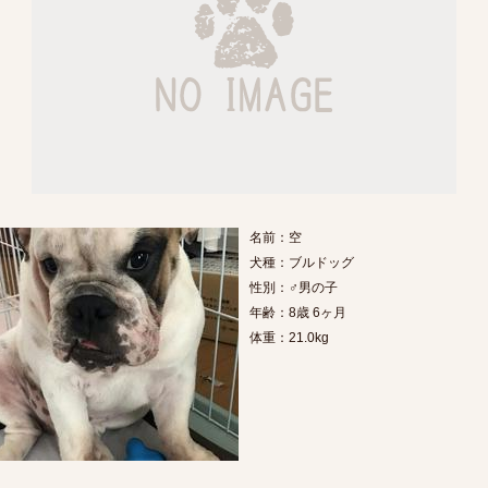
名前：空
犬種：ブルドッグ
性別：♂男の子
年齢：8歳 6ヶ月
体重：21.0kg