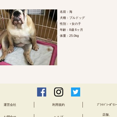
名前：海
犬種：ブルドッグ
性別：♀女の子
年齢：8歳 6ヶ月
体重：25.0kg
運営会社
利用規約
ﾌﾟﾗｲﾊﾞｼｰﾎﾟﾘｼ
店舗、