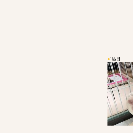
●
1匹目