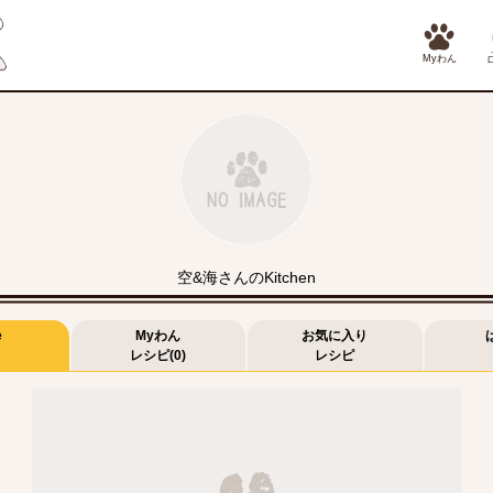
Myわん
空&海さんのKitchen
e
Myわん
お気に入り
レシピ(0)
レシピ