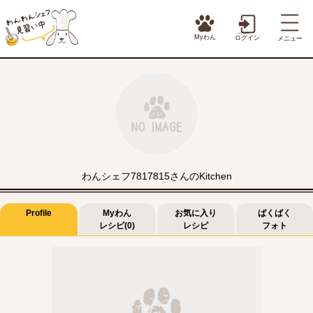
Myわん
ログイン
メニュー
わんシェフ7817815さんのKitchen
Profile
Myわん
お気に入り
ばくばく
レシピ(0)
レシピ
フォト