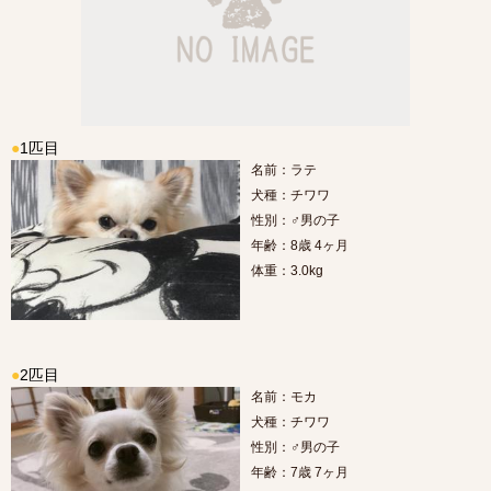
●
1匹目
名前：ラテ
犬種：チワワ
性別：♂男の子
年齢：8歳 4ヶ月
体重：3.0kg
●
2匹目
名前：モカ
犬種：チワワ
性別：♂男の子
年齢：7歳 7ヶ月