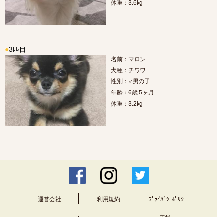
体重：3.6kg
●
3匹目
名前：マロン
犬種：チワワ
性別：♂男の子
年齢：6歳 5ヶ月
体重：3.2kg
運営会社
利用規約
ﾌﾟﾗｲﾊﾞｼｰﾎﾟﾘｼｰ