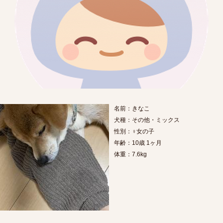
名前：きなこ
犬種：その他・ミックス
性別：♀女の子
年齢：10歳 1ヶ月
体重：7.6kg