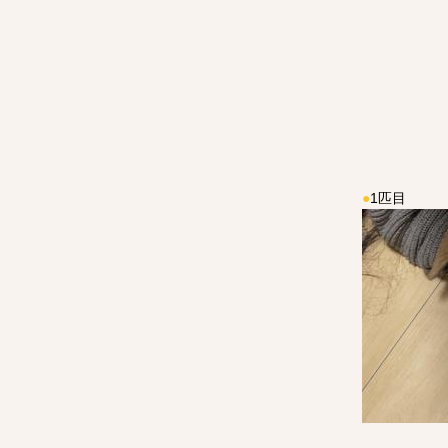
●
1匹目