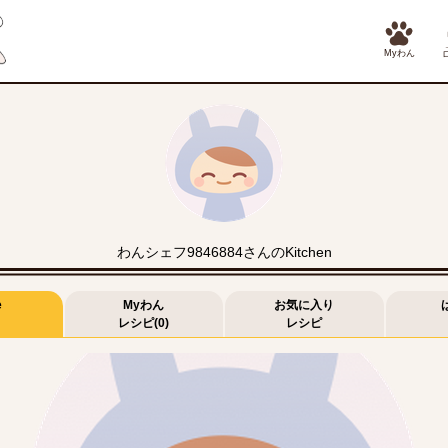
Myわん
わんシェフ9846884さんのKitchen
e
Myわん
お気に入り
レシピ(0)
レシピ