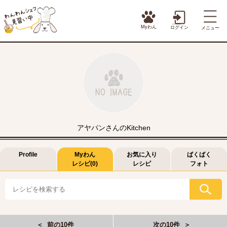
Myわん
ログイン
メニュー
アヤパンさんのKitchen
Profile
Myわん
お気に入り
ばくばく
レシピ(0)
レシピ
フォト
＜ 前の10件
次の10件 ＞