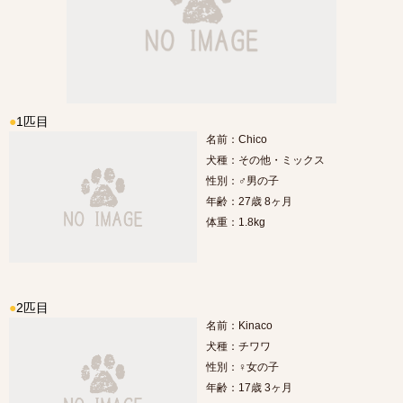
●
1匹目
名前：Chico
犬種：その他・ミックス
性別：♂男の子
年齢：27歳 8ヶ月
体重：1.8kg
●
2匹目
名前：Kinaco
犬種：チワワ
性別：♀女の子
年齢：17歳 3ヶ月