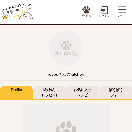
Myわん
ログイン
メニュー
rosesさんのKitchen
Profile
Myわん
お気に入り
ばくばく
レシピ(0)
レシピ
フォト