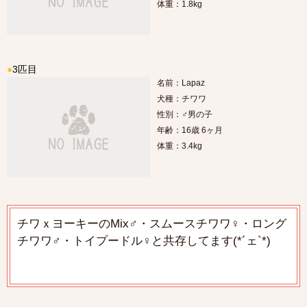
体重：1.8kg
●
3匹目
名前：Lapaz
犬種：チワワ
性別：♂男の子
年齢：16歳 6ヶ月
体重：3.4kg
チワｘヨーキーのMix♂・スムースチワワ♀・ロング
チワワ♂・トイプードル♀と共存してます(*´ェ`*)