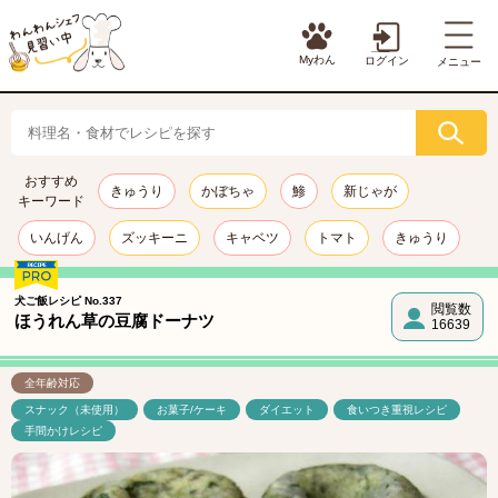
Myわん
ログイン
メニュー
おすすめ
きゅうり
かぼちゃ
鯵
新じゃが
キーワード
いんげん
ズッキーニ
キャベツ
トマト
きゅうり
犬ご飯レシピ No.337
閲覧数
ほうれん草の豆腐ドーナツ
16639
全年齢対応
スナック（未使用）
お菓子/ケーキ
ダイエット
食いつき重視レシピ
手間かけレシピ