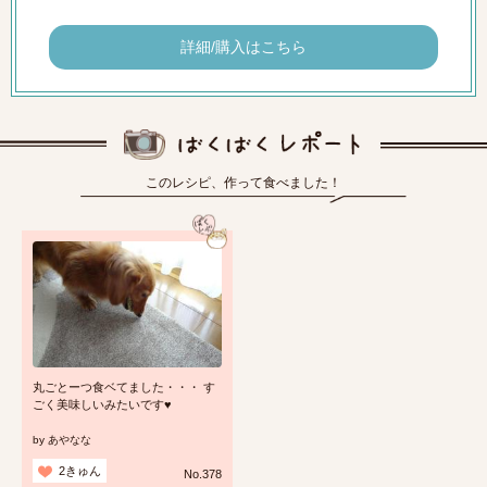
詳細/購入はこちら
このレシピ、作って食べました！
丸ごとーつ食ベてました・・・ す
ごく美味しいみたいです♥
by
あやなな
2きゅん
No.378