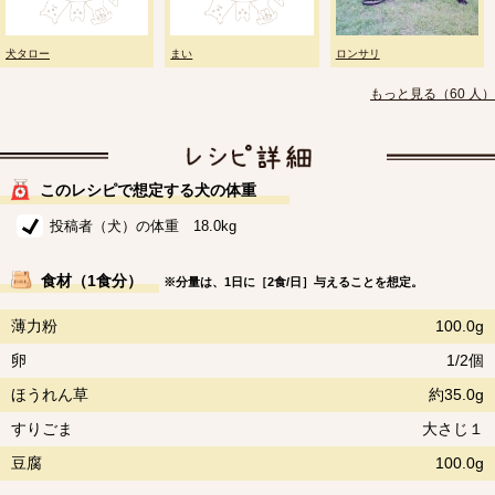
犬タロー
まい
ロンサリ
もっと見る（60 人）
このレシピで想定する犬の体重
投稿者（犬）の体重 18.0kg
食材（1食分）
※分量は、1日に［2食/日］与えることを想定。
薄力粉
100.0g
卵
1/2個
ほうれん草
約35.0g
すりごま
大さじ１
豆腐
100.0g