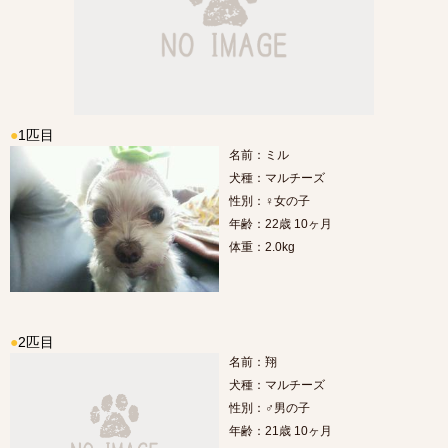
●
1匹目
名前：ミル
犬種：マルチーズ
性別：♀女の子
年齢：22歳 10ヶ月
体重：2.0kg
●
2匹目
名前：翔
犬種：マルチーズ
性別：♂男の子
年齢：21歳 10ヶ月