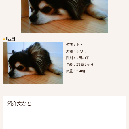
●
1匹目
名前：トト
犬種：チワワ
性別：♂男の子
年齢：23歳 8ヶ月
体重：2.4kg
紹介文など…