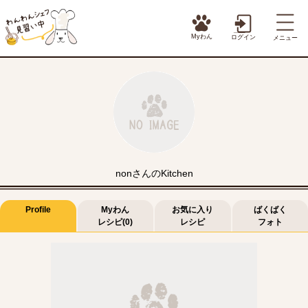
Myわん
ログイン
メニュー
nonさんのKitchen
Profile
Myわん
お気に入り
ばくばく
レシピ(0)
レシピ
フォト