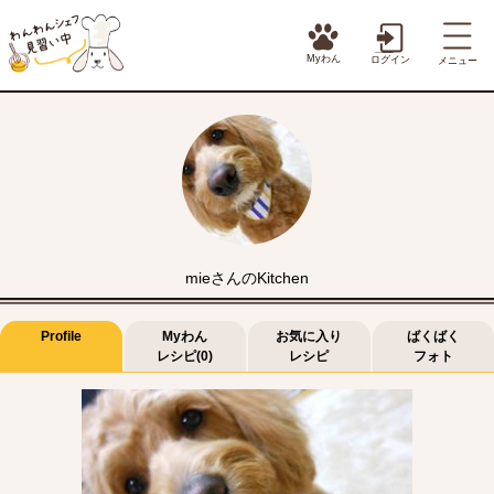
Myわん
ログイン
メニュー
mieさんのKitchen
Profile
Myわん
お気に入り
ばくばく
レシピ(0)
レシピ
フォト