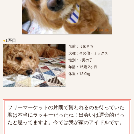
●
1匹目
名前：うめきち
犬種：その他・ミックス
性別：♂男の子
年齢：15歳 2ヶ月
体重：13.0kg
フリーマーケットの片隅で貰われるのを待っていた
君は本当にラッキーだったね！出会いは運命的だっ
たと思ってますよ。今では我が家のアイドルです。