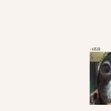
●
1匹目