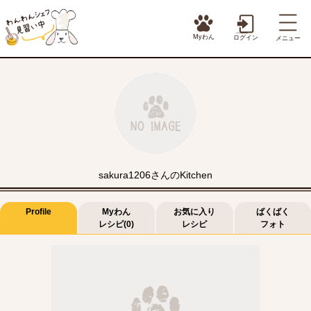
Myわん
ログイン
メニュー
sakura1206さんのKitchen
Profile
Myわん
お気に入り
ばくばく
レシピ(0)
レシピ
フォト