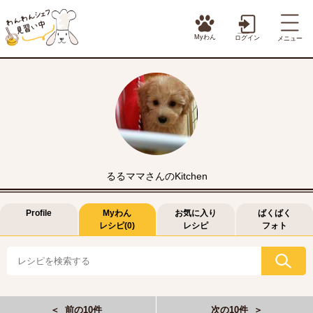
Myわん
ログイン
メニュー
るるママさんのKitchen
Profile
Myわん
お気に入り
ばくばく
レシピ(0)
レシピ
フォト
＜ 前の10件
次の10件 ＞