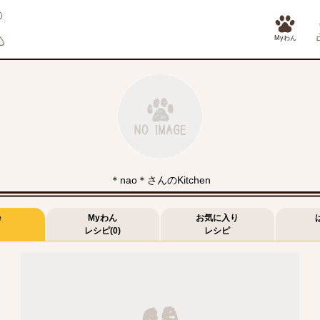
Myわん
＊nao＊さんのKitchen
e
Myわん
お気に入り
レシピ(0)
レシピ