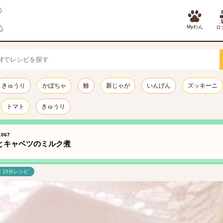
Myわん
ロ
きゅうり
かぼちゃ
鯵
新じゃが
いんげん
ズッキーニ
トマト
きゅうり
067
とキャベツのミルク煮
！15分レシピ