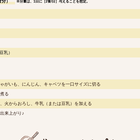
食分）
※分量は、1日に［2食/日］与えることを想定。
豆乳）
ゃがいも、にんじん、キャベツを一口サイズに切る
煮る
、火からおろし、牛乳（または豆乳）を加える
出来上がり♪