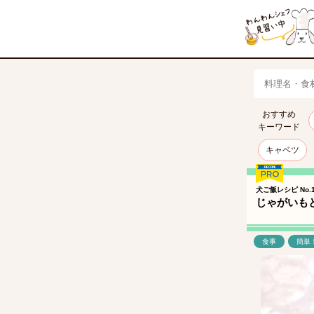
おすすめ
キーワード
キャベツ
犬ご飯レシピ No.1
じゃがいも
食事
簡単