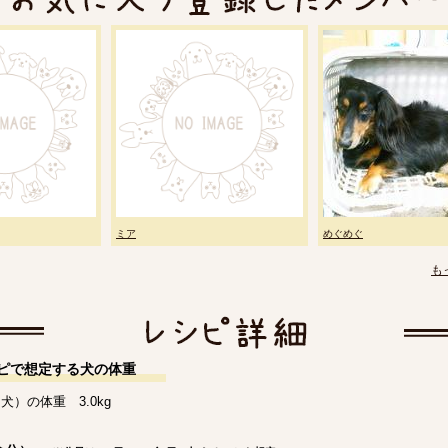
ミア
めぐめぐ
も
ピで想定する犬の体重
犬）の体重 3.0kg