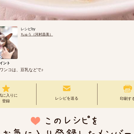
レシピby
ちゅう（河村昌美）
イント
ワンコは、豆乳などで♪
気に入りに
レシピを送る
印刷す
登録