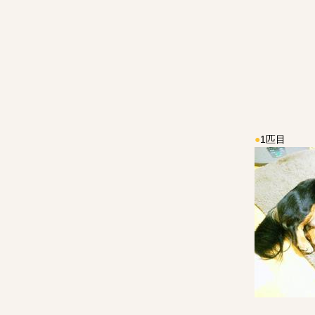
●
1匹目