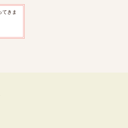
ってきま
ｰ