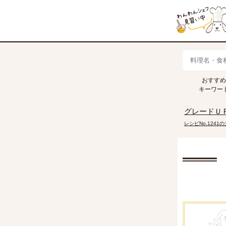
おすすめ
キャベツ
トマト
きゅうり
キーワー
グレードＵ
レシピNo.1241