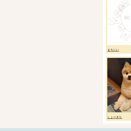
まろじい
しょーきち