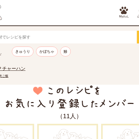
Myわん
きゅうり
かぼちゃ
鯵
ド
Ｐチャーハン
の犬ご飯
（11人）