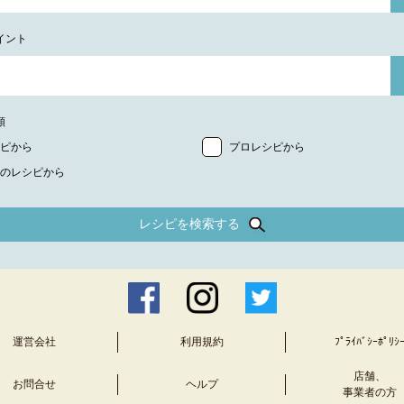
イント
類
ピから
プロレシピから
のレシピから
レシピを検索する
運営会社
利用規約
ﾌﾟﾗｲﾊﾞｼｰﾎﾟﾘｼ
店舗、
お問合せ
ヘルプ
事業者の方