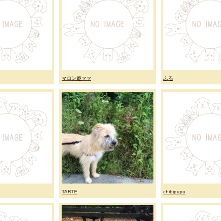
マロン姫ママ
ふる
TARTE
chibipupu