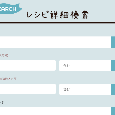
入力可)
(※複数入力可)
ージ