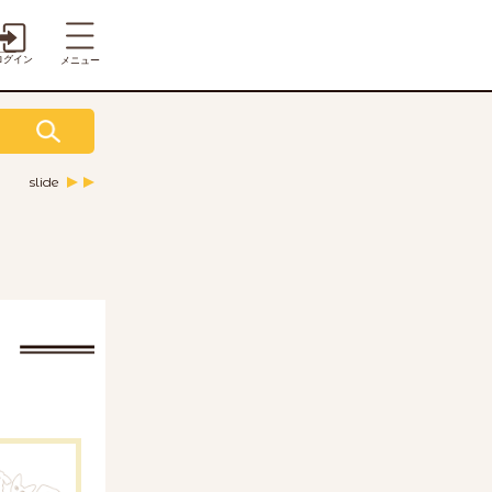
ログイン
メニュー
slide
新じゃが
いんげん
ズッキーニ