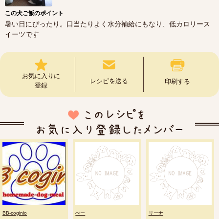
この犬ご飯のポイント
暑い日にぴったり。口当たりよく水分補給にもなり、低カロリース
イーツです
お気に入りに
レシピを送る
印刷する
登録
BB-coginio
ぺー
リーナ