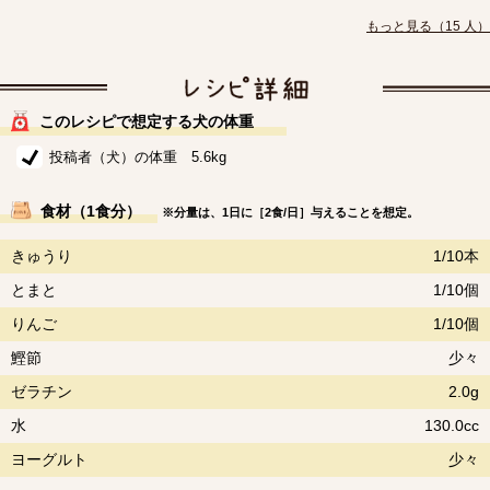
もっと見る（15 人）
このレシピで想定する犬の体重
投稿者（犬）の体重 5.6kg
食材（1食分）
※分量は、1日に［2食/日］与えることを想定。
きゅうり
1/10本
とまと
1/10個
りんご
1/10個
鰹節
少々
ゼラチン
2.0g
水
130.0cc
ヨーグルト
少々