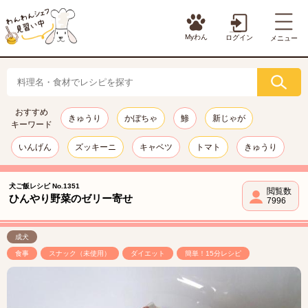
Myわん
ログイン
メニュー
おすすめ
きゅうり
かぼちゃ
鯵
新じゃが
キーワード
いんげん
ズッキーニ
キャベツ
トマト
きゅうり
犬ご飯レシピ No.1351
閲覧数
ひんやり野菜のゼリー寄せ
7996
成犬
食事
スナック（未使用）
ダイエット
簡単！15分レシピ