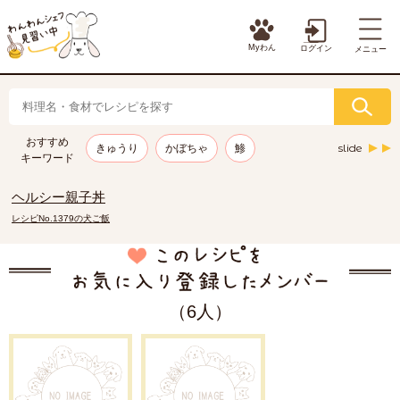
Myわん
ログイン
メニュー
おすすめ
slide
きゅうり
かぼちゃ
鯵
キーワード
ヘルシー親子丼
レシピNo.1379の犬ご飯
（6人）