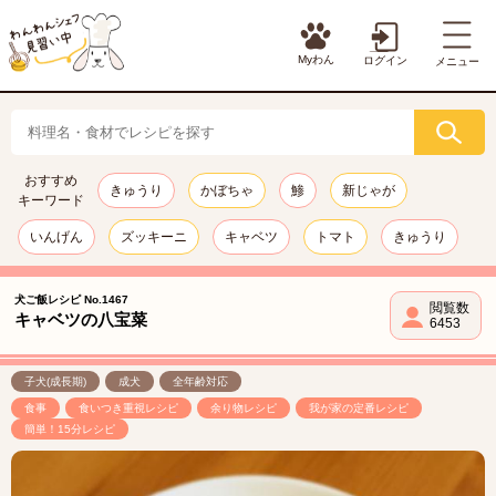
Myわん
ログイン
メニュー
おすすめ
きゅうり
かぼちゃ
鯵
新じゃが
キーワード
いんげん
ズッキーニ
キャベツ
トマト
きゅうり
犬ご飯レシピ No.1467
閲覧数
キャベツの八宝菜
6453
子犬(成長期)
成犬
全年齢対応
食事
食いつき重視レシピ
余り物レシピ
我が家の定番レシピ
簡単！15分レシピ