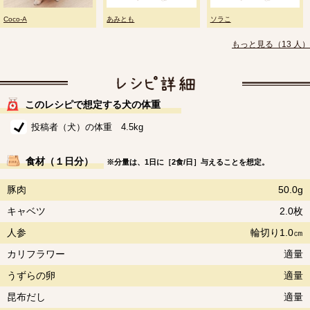
Coco-A
あみとも
ソラこ
もっと見る（13 人）
このレシピで想定する犬の体重
投稿者（犬）の体重 4.5kg
食材（１日分）
※分量は、1日に［2食/日］与えることを想定。
豚肉
50.0g
キャベツ
2.0枚
人参
輪切り1.0㎝
カリフラワー
適量
うずらの卵
適量
昆布だし
適量