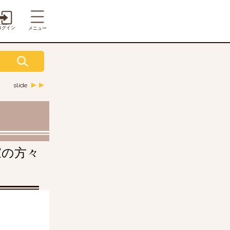
ログイン
メニュー
slide
新じゃが
いんげん
ズッキーニ
家の方々