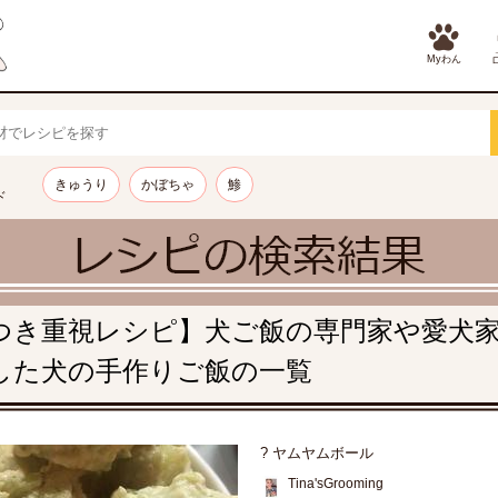
Myわん
きゅうり
かぼちゃ
鯵
ド
つき重視レシピ】犬ご飯の専門家や愛犬
した犬の手作りご飯の一覧
? ヤムヤムボール
Tina'sGrooming