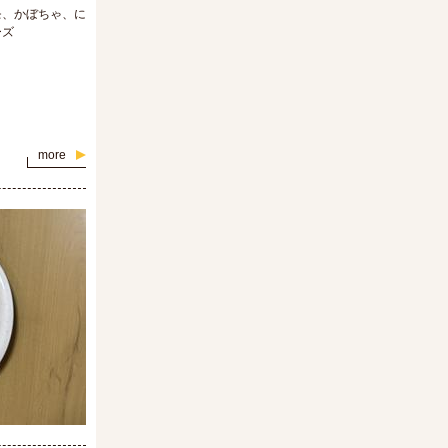
モ、かぼちゃ、に
ーズ
more