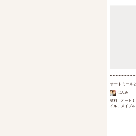
オートミール
はんみ
材料：オートミ
イル、メイプル