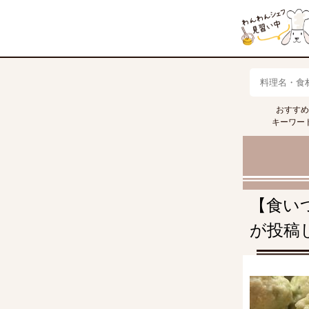
おすすめ
キャベツ
トマト
きゅうり
キーワー
【食い
が投稿