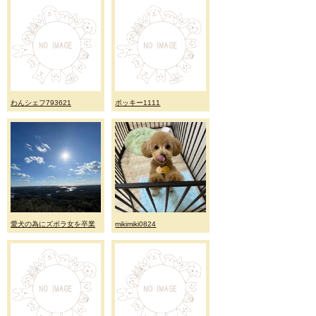
わんシェフ793621
ポッキー1111
愛犬の為にズボラ女を卒業
mikimiki0824