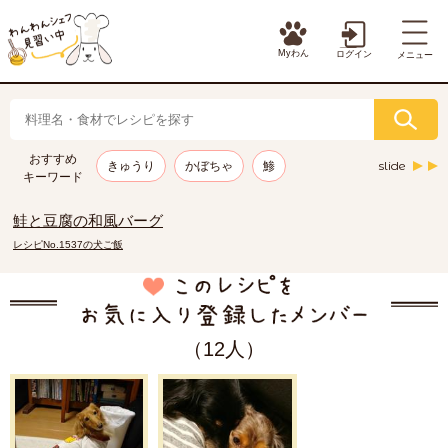
Myわん
ログイン
メニュー
おすすめ
slide
きゅうり
かぼちゃ
鯵
キーワード
鮭と豆腐の和風バーグ
レシピNo.1537の犬ご飯
（12人）