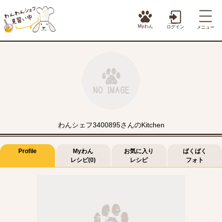
Myわん
ログイン
メニュー
わんシェフ3400895さんのKitchen
Profile
Myわん
お気に入り
ばくばく
レシピ(0)
レシピ
フォト