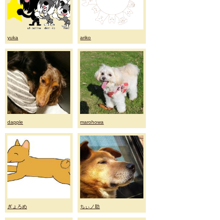
yuka
ariko
dapple
marohowa
ぎょろめ
ちぃノ助