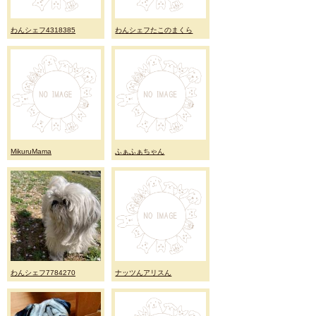
わんシェフ4318385
わんシェフたこのまくら
MikuruMama
ふぁふぁちゃん
わんシェフ7784270
ナッツんアリスん