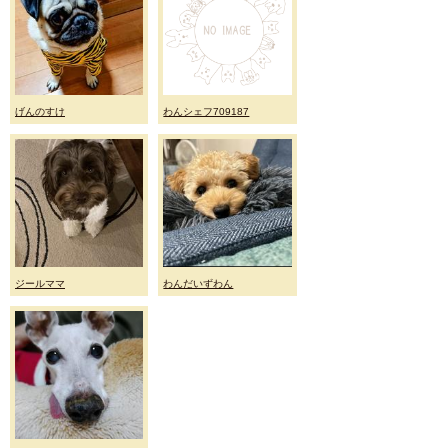
げんのすけ
わんシェフ709187
ジールママ
わんだいずわん