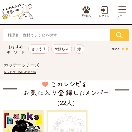
Myわん
ログイン
メニュー
おすすめ
slide
きゅうり
かぼちゃ
鯵
キーワード
カッテージチーズ
レシピNo.1560の犬ご飯
（22人）