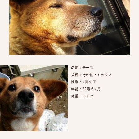
名前：チーズ
犬種：その他・ミックス
性別：♂男の子
年齢：22歳 6ヶ月
体重：12.0kg