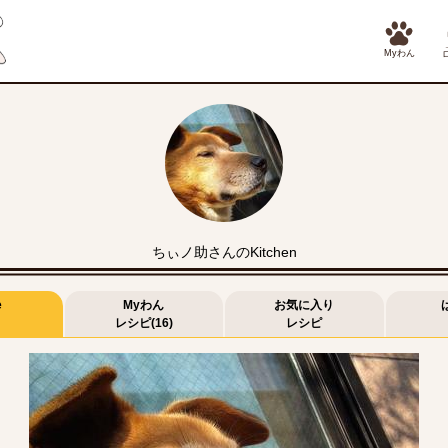
Myわん
ちぃノ助さんのKitchen
e
Myわん
お気に入り
レシピ(16)
レシピ