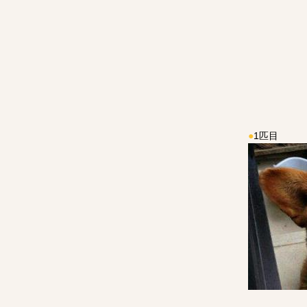
●
1匹目