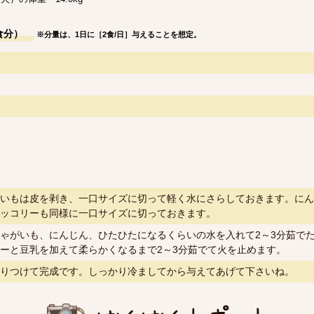
食分）
※分量は、1日に［2食/日］与えることを想定。
いもは皮を剥き、一口サイズに切って軽く水にさらしておきます。にん
ッコリーも同様に一口サイズに切っておきます。
ゃがいも、にんじん、ひたひたになるくらいの水を入れて2～3分茹で
ーと豆乳を加えて柔らかくなるまで2～3分茹でて火を止めます。
りつけて完成です。しっかり冷ましてから与えてあげて下さいね。