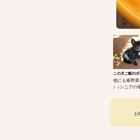
この犬ご飯のポ
他にも春野菜
♪（シニアの
お