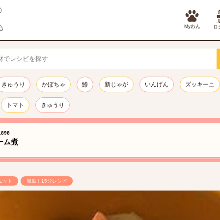
Myわん
ロ
きゅうり
かぼちゃ
鯵
新じゃが
いんげん
ズッキーニ
トマト
きゅうり
898
ーム煮
エット
簡単！15分レシピ