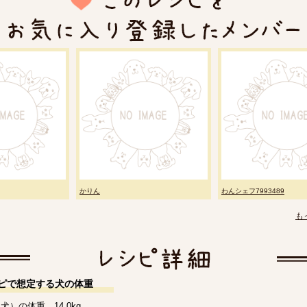
かりん
わんシェフ7993489
も
ピで想定する犬の体重
犬）の体重 14.0kg