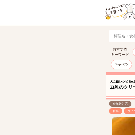
おすすめ
キーワード
キャベツ
犬ご飯レシピ No.1
豆乳のクリ
全年齢対応
食事
ダイ